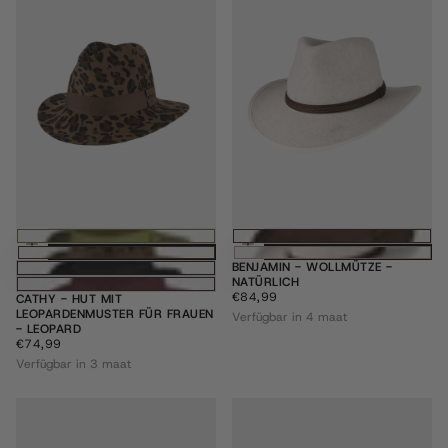
Optionen wählen
Optione
BENJAMIN - WOLLMÜTZE -
NATÜRLICH
€84,99
REGULÄRER
€84,99
CATHY - HUT MIT
PREIS
LEOPARDENMUSTER FÜR FRAUEN
Verfügbar in 4 maat
- LEOPARD
€74,99
REGULÄRER
€74,99
PREIS
Verfügbar in 3 maat