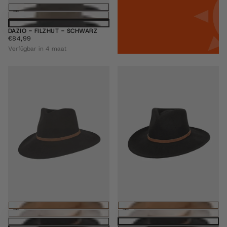
Optionen wählen
DAZIO - FILZHUT - SCHWARZ
€84,99
REGULÄRER
€84,99
PREIS
Verfügbar in 4 maat
Optionen wählen
Optione