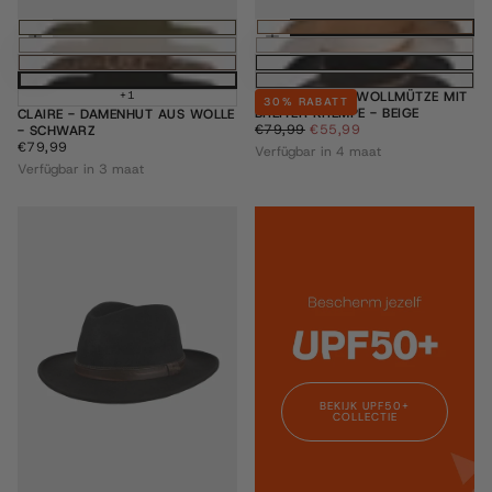
Optionen wählen
Optione
+1
BRIDGERTON - WOLLMÜTZE MIT
30
% RABATT
BREITER KREMPE - BEIGE
CLAIRE - DAMENHUT AUS WOLLE
€55,99
REGULÄRER
MINDESTPREIS
€79,99
€55,99
- SCHWARZ
PREIS
€79,99
REGULÄRER
€79,99
Verfügbar in 4 maat
PREIS
Verfügbar in 3 maat
BEKIJK UPF50+
COLLECTIE