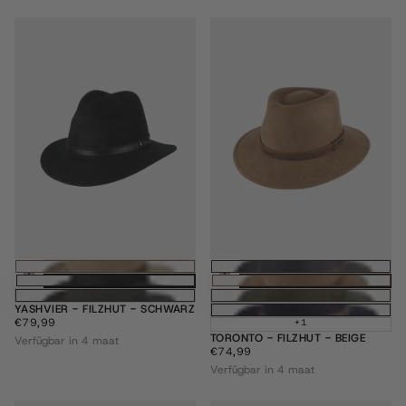
Optionen wählen
Optione
YASHVIER - FILZHUT - SCHWARZ
€79,99
REGULÄRER
€79,99
+1
PREIS
TORONTO - FILZHUT - BEIGE
Verfügbar in 4 maat
€74,99
REGULÄRER
€74,99
PREIS
Verfügbar in 4 maat