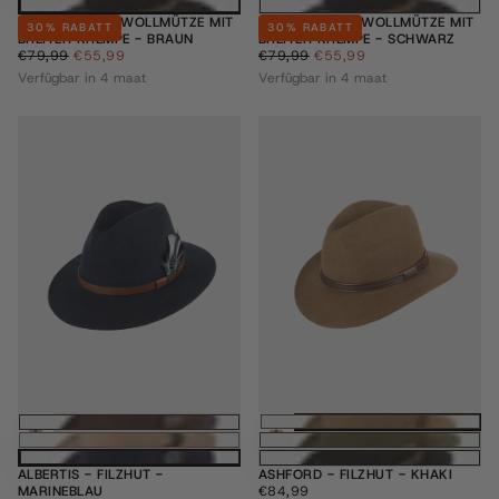
BRIDGERTON - WOLLMÜTZE MIT
BRIDGERTON - WOLLMÜTZE MIT
30
% RABATT
30
% RABATT
BREITER KREMPE - BRAUN
BREITER KREMPE - SCHWARZ
€55,99
REGULÄRER
MINDESTPREIS
€55,99
REGULÄRER
MINDESTPREIS
€79,99
€55,99
€79,99
€55,99
PREIS
PREIS
Verfügbar in 4 maat
Verfügbar in 4 maat
Optionen wählen
Optione
ALBERTIS - FILZHUT -
ASHFORD - FILZHUT - KHAKI
€84,99
REGULÄRER
MARINEBLAU
€84,99