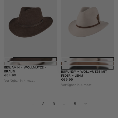
Optionen wählen
Optione
BENJAMIN - WOLLMÜTZE -
BRAUN
BURUNDY - WOLLMÜTZE MIT
€84,99
REGULÄRER
€84,99
FEDER - LEHM
PREIS
€69,99
REGULÄRER
€69,99
Verfügbar in 4 maat
PREIS
Verfügbar in 4 maat
1
2
3
…
5