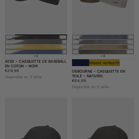
Choisissez des options
Choisissez des
+3
+3
XESS - CASQUETTE DE BASEBALL
Nouvelle
Meest verkocht
EN COTON - NOIR
€29,99
PRIX
€29,99
OSBOURNE - CASQUETTE EN
RÉGULIER
TOILE - NATUREL
Disponible en 3 taille
€64,99
PRIX
€64,99
RÉGULIER
Disponible en 5 taille