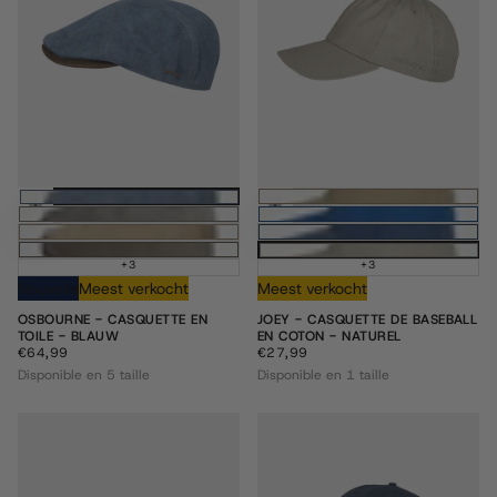
Choisissez des options
Ajouter au pani
+3
+3
Nouvelle
Meest verkocht
Meest verkocht
OSBOURNE - CASQUETTE EN
JOEY - CASQUETTE DE BASEBALL
TOILE - BLAUW
EN COTON - NATUREL
€64,99
PRIX
€27,99
PRIX
€64,99
€27,99
RÉGULIER
RÉGULIER
Disponible en 5 taille
Disponible en 1 taille