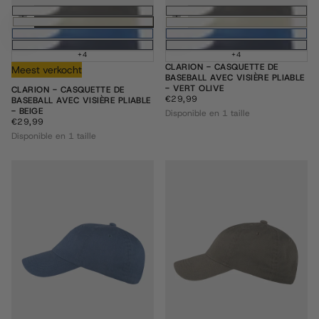
Ajouter au panier
Ajouter au pani
+4
+4
CLARION - CASQUETTE DE
Meest verkocht
BASEBALL AVEC VISIÈRE PLIABLE
- VERT OLIVE
CLARION - CASQUETTE DE
€29,99
PRIX
€29,99
BASEBALL AVEC VISIÈRE PLIABLE
RÉGULIER
- BEIGE
Disponible en 1 taille
€29,99
PRIX
€29,99
RÉGULIER
Disponible en 1 taille