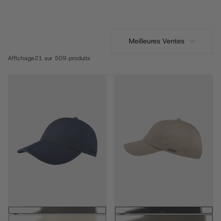
Meilleures Ventes
Affichage
21 sur 509 produits
Ajouter au panier
Choisissez des