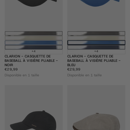
Ajouter au panier
Ajouter au pani
+4
+4
CLARION - CASQUETTE DE
CLARION - CASQUETTE DE
BASEBALL À VISIÈRE PLIABLE -
BASEBALL À VISIÈRE PLIABLE -
NOIR
BLEU
€29,99
PRIX
€29,99
PRIX
€29,99
€29,99
RÉGULIER
RÉGULIER
Disponible en 1 taille
Disponible en 1 taille