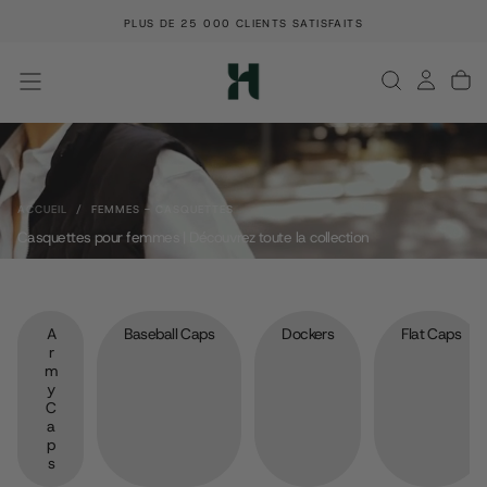
PASSER
PLUS DE 25 000 CLIENTS SATISFAITS
AU
CONTENU
ACCUEIL
/
FEMMES - CASQUETTES
Casquettes pour femmes | Découvrez toute la collection
A
Baseball Caps
Dockers
Flat Caps
R
M
Y
C
A
P
S