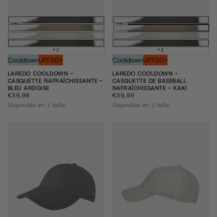
Ajouter au panier
Ajouter au pani
+1
+1
Cooldown
UPF50+
Cooldown
UPF50+
LAREDO COOLDOWN -
LAREDO COOLDOWN -
CASQUETTE RAFRAÎCHISSANTE -
CASQUETTE DE BASEBALL
BLEU ARDOISE
RAFRAÎCHISSANTE - KAKI
€39,99
PRIX
€39,99
PRIX
€39,99
€39,99
RÉGULIER
RÉGULIER
Disponible en 1 taille
Disponible en 1 taille