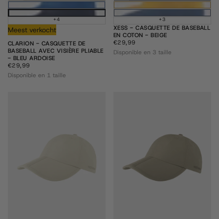
+4
+3
XESS - CASQUETTE DE BASEBALL
Meest verkocht
EN COTON - BEIGE
€29,99
PRIX
€29,99
CLARION - CASQUETTE DE
RÉGULIER
BASEBALL AVEC VISIÈRE PLIABLE
Disponible en 3 taille
- BLEU ARDOISE
€29,99
PRIX
€29,99
RÉGULIER
Disponible en 1 taille