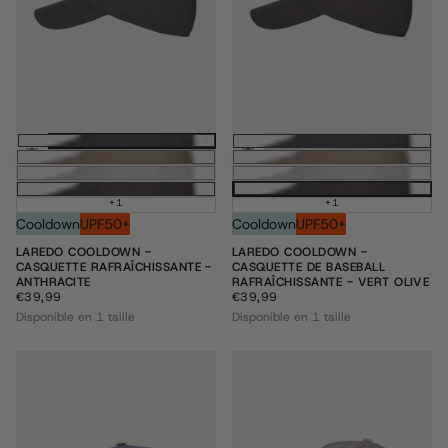
Ajouter au panier
Ajouter au pani
+1
+1
Cooldown
UPF50+
Cooldown
UPF50+
LAREDO COOLDOWN -
LAREDO COOLDOWN -
CASQUETTE RAFRAÎCHISSANTE -
CASQUETTE DE BASEBALL
ANTHRACITE
RAFRAÎCHISSANTE - VERT OLIVE
€39,99
PRIX
€39,99
PRIX
€39,99
€39,99
RÉGULIER
RÉGULIER
Disponible en 1 taille
Disponible en 1 taille