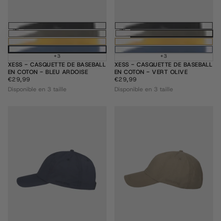
Choisissez des options
Choisissez des
+3
+3
XESS - CASQUETTE DE BASEBALL
XESS - CASQUETTE DE BASEBALL
EN COTON - BLEU ARDOISE
EN COTON - VERT OLIVE
€29,99
PRIX
€29,99
PRIX
€29,99
€29,99
RÉGULIER
RÉGULIER
Disponible en 3 taille
Disponible en 3 taille