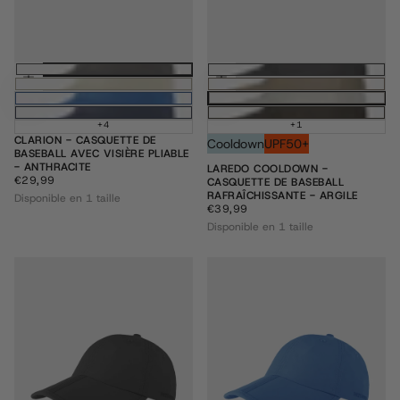
Ajouter au panier
Ajouter au pani
+4
+1
CLARION - CASQUETTE DE
Cooldown
UPF50+
BASEBALL AVEC VISIÈRE PLIABLE
- ANTHRACITE
LAREDO COOLDOWN -
€29,99
PRIX
€29,99
CASQUETTE DE BASEBALL
RÉGULIER
RAFRAÎCHISSANTE - ARGILE
Disponible en 1 taille
€39,99
PRIX
€39,99
RÉGULIER
Disponible en 1 taille