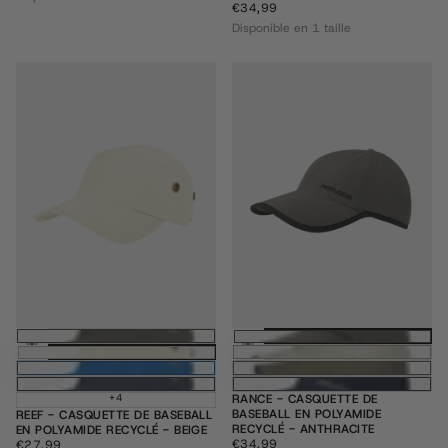
€34,99
PRIX
€34,99
RÉGULIER
Disponible en 1 taille
Ajouter au panier
Ajouter au pani
+4
RANCE - CASQUETTE DE
BASEBALL EN POLYAMIDE
REEF - CASQUETTE DE BASEBALL
RECYCLÉ - ANTHRACITE
EN POLYAMIDE RECYCLÉ - BEIGE
€34,99
PRIX
€27,99
PRIX
€34,99
€27,99