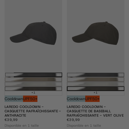
Ajouter au panier
Ajouter au pani
+1
+1
Cooldown
UPF50+
Cooldown
UPF50+
LAREDO COOLDOWN -
LAREDO COOLDOWN -
CASQUETTE RAFRAÎCHISSANTE -
CASQUETTE DE BASEBALL
ANTHRACITE
RAFRAÎCHISSANTE - VERT OLIVE
€39,99
PRIX
€39,99
PRIX
€39,99
€39,99
RÉGULIER
RÉGULIER
Disponible en 1 taille
Disponible en 1 taille