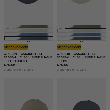
Ajouter au panier
Ajouter au pani
+4
+4
Meest verkocht
Meest verkocht
CLARION - CASQUETTE DE
CLARION - CASQUETTE DE
BASEBALL AVEC VISIÈRE PLIABLE
BASEBALL AVEC VISIÈRE PLIABLE
- BLEU ARDOISE
- BEIGE
€29,99
PRIX
€29,99
PRIX
€29,99
€29,99
RÉGULIER
RÉGULIER
Disponible en 1 taille
Disponible en 1 taille