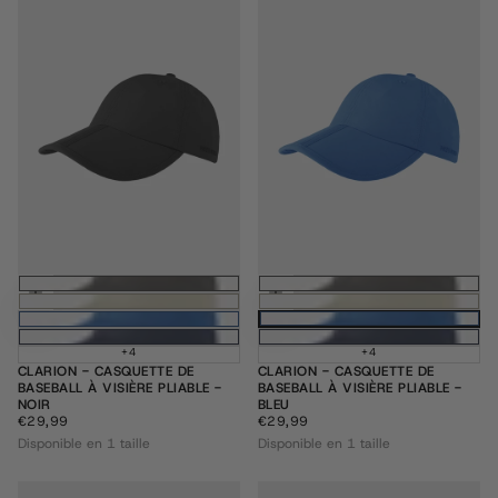
Ajouter au panier
Ajouter au pani
+4
+4
CLARION - CASQUETTE DE
CLARION - CASQUETTE DE
BASEBALL À VISIÈRE PLIABLE -
BASEBALL À VISIÈRE PLIABLE -
NOIR
BLEU
€29,99
PRIX
€29,99
PRIX
€29,99
€29,99
RÉGULIER
RÉGULIER
Disponible en 1 taille
Disponible en 1 taille