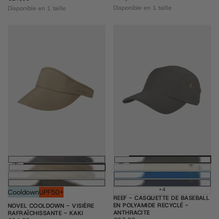
RÉGULIER
RÉGULIER
Disponible en 1 taille
Disponible en 1 taille
Ajouter au panier
Ajouter au pani
+4
Cooldown
UPF50+
REEF - CASQUETTE DE BASEBALL
EN POLYAMIDE RECYCLÉ -
NOVEL COOLDOWN - VISIÈRE
ANTHRACITE
RAFRAÎCHISSANTE - KAKI