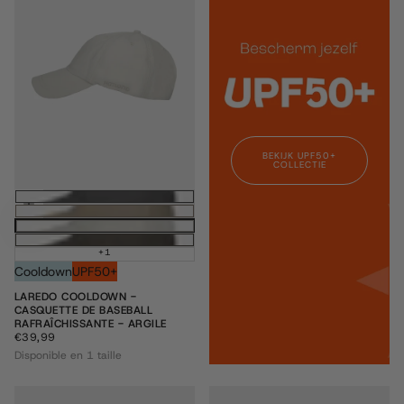
BEKIJK UPF50+
COLLECTIE
Ajouter au panier
+1
Cooldown
UPF50+
LAREDO COOLDOWN -
CASQUETTE DE BASEBALL
RAFRAÎCHISSANTE - ARGILE
€39,99
PRIX
€39,99
RÉGULIER
Disponible en 1 taille