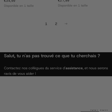
€27,99
PRIX
€34,99
PRIX
€27,99
€34,99
RÉGULIER
RÉGULIER
Disponible en 1 taille
Disponible en 1 taille
1
2
Salut, tu n'as pas trouvé ce que tu cherchais ?
Contactez nos collègues du service d'
assistance
, et nous serons
ravis de vous aider !
TOUT VOIR