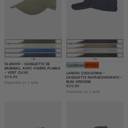
Ajouter au panier
Ajouter au pani
+4
+1
CLARION - CASQUETTE DE
Cooldown
UPF50+
BASEBALL AVEC VISIÈRE PLIABLE
- VERT OLIVE
LAREDO COOLDOWN -
€29,99
PRIX
€29,99
CASQUETTE RAFRAÎCHISSANTE -
RÉGULIER
BLEU ARDOISE
Disponible en 1 taille
€39,99
PRIX
€39,99
RÉGULIER
Disponible en 1 taille