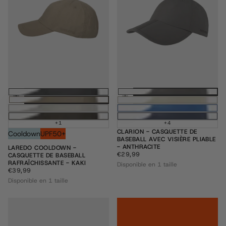
Ajouter au panier
Ajouter au pani
+1
+4
CLARION - CASQUETTE DE
Cooldown
UPF50+
BASEBALL AVEC VISIÈRE PLIABLE
- ANTHRACITE
LAREDO COOLDOWN -
€29,99
PRIX
€29,99
CASQUETTE DE BASEBALL
RÉGULIER
RAFRAÎCHISSANTE - KAKI
Disponible en 1 taille
€39,99
PRIX
€39,99
RÉGULIER
Disponible en 1 taille