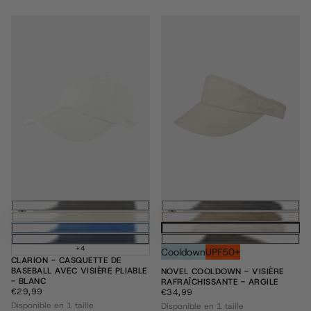
Ajouter au panier
Ajouter au pani
+4
Cooldown
UPF50+
CLARION - CASQUETTE DE
BASEBALL AVEC VISIÈRE PLIABLE
NOVEL COOLDOWN - VISIÈRE
- BLANC
RAFRAÎCHISSANTE - ARGILE
€29,99
PRIX
€29,99
€34,99
PRIX
€34,99
RÉGULIER
RÉGULIER
Disponible en 1 taille
Disponible en 1 taille