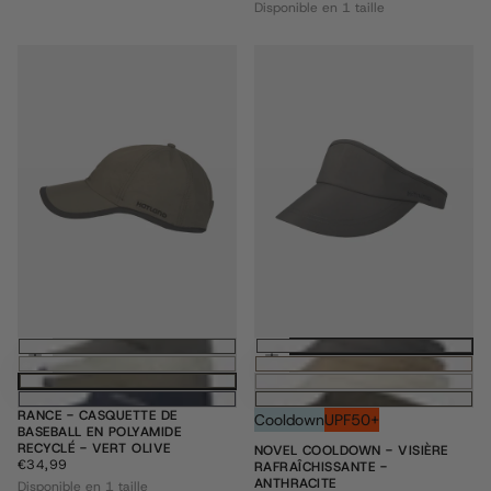
RÉGULIER
Disponible en 1 taille
Ajouter au panier
Ajouter au pani
RANCE - CASQUETTE DE
Cooldown
UPF50+
BASEBALL EN POLYAMIDE
RECYCLÉ - VERT OLIVE
NOVEL COOLDOWN - VISIÈRE
€34,99
PRIX
€34,99
RAFRAÎCHISSANTE -
RÉGULIER
ANTHRACITE
Disponible en 1 taille