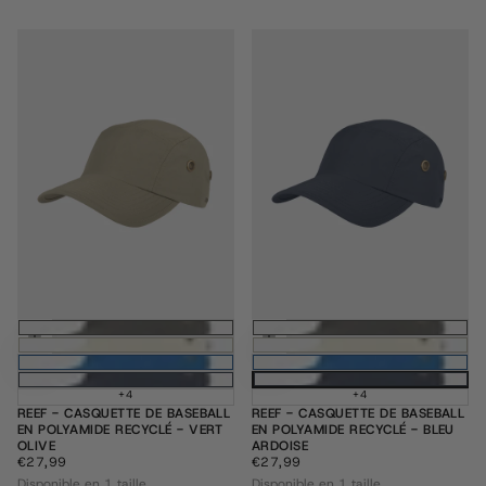
Ajouter au panier
Ajouter au pani
+4
+4
REEF - CASQUETTE DE BASEBALL
REEF - CASQUETTE DE BASEBALL
EN POLYAMIDE RECYCLÉ - VERT
EN POLYAMIDE RECYCLÉ - BLEU
OLIVE
ARDOISE
€27,99
PRIX
€27,99
PRIX
€27,99
€27,99
RÉGULIER
RÉGULIER
Disponible en 1 taille
Disponible en 1 taille