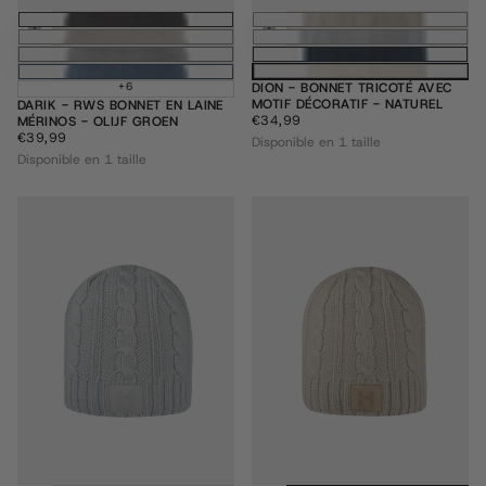
Ajouter au panier
Ajouter au pani
+6
DION - BONNET TRICOTÉ AVEC
MOTIF DÉCORATIF - NATUREL
DARIK - RWS BONNET EN LAINE
€34,99
PRIX
€34,99
MÉRINOS - OLIJF GROEN
RÉGULIER
€39,99
PRIX
€39,99
Disponible en 1 taille
RÉGULIER
Disponible en 1 taille