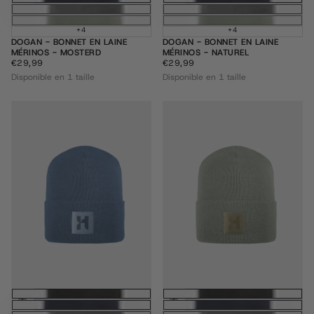
+4
+4
DOGAN - BONNET EN LAINE
DOGAN - BONNET EN LAINE
MÉRINOS - MOSTERD
MÉRINOS - NATUREL
€29,99
PRIX
€29,99
PRIX
€29,99
€29,99
RÉGULIER
RÉGULIER
Disponible en 1 taille
Disponible en 1 taille
Ajouter au panier
Ajouter au pani