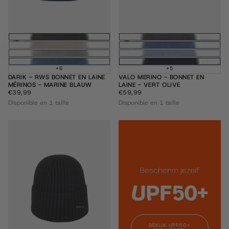
Ajouter au panier
Ajouter au pani
+6
+5
DARIK - RWS BONNET EN LAINE
VALO MERINO - BONNET EN
MÉRINOS - MARINE BLAUW
LAINE - VERT OLIVE
€39,99
PRIX
€59,99
PRIX
€39,99
€59,99
RÉGULIER
RÉGULIER
Disponible en 1 taille
Disponible en 1 taille
BEKIJK UPF50+