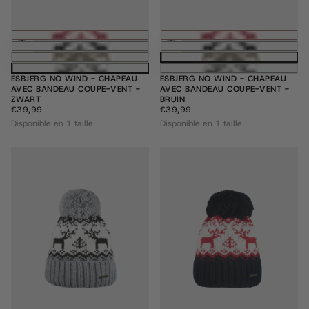
Ajouter au panier
Ajouter au pani
ESBJERG NO WIND - CHAPEAU
ESBJERG NO WIND - CHAPEAU
AVEC BANDEAU COUPE-VENT -
AVEC BANDEAU COUPE-VENT -
ZWART
BRUIN
€39,99
PRIX
€39,99
PRIX
€39,99
€39,99
RÉGULIER
RÉGULIER
Disponible en 1 taille
Disponible en 1 taille