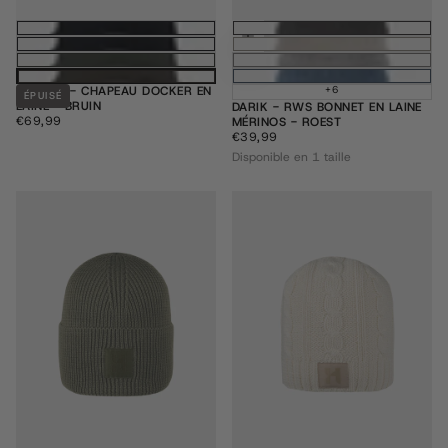
Ajouter au pani
DOCKER - CHAPEAU DOCKER EN
+6
ÉPUISÉ
LAINE - BRUIN
DARIK - RWS BONNET EN LAINE
€69,99
PRIX
€69,99
MÉRINOS - ROEST
RÉGULIER
€39,99
PRIX
€39,99
RÉGULIER
Disponible en 1 taille