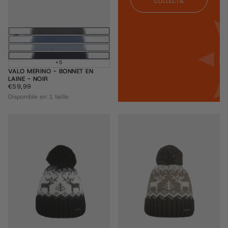
COLLECTIE
Ajouter au panier
+5
VALO MERINO - BONNET EN
LAINE - NOIR
€59,99
PRIX
€59,99
RÉGULIER
Disponible en 1 taille