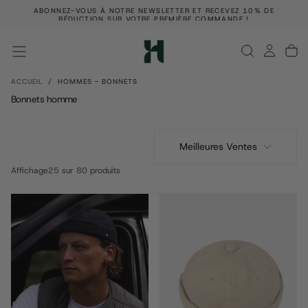
ABONNEZ-VOUS À NOTRE NEWSLETTER ET RECEVEZ 10% DE
PASSER
E !
RÉDUCTION SUR VOTRE PREMIÈRE COMMANDE !
AU
CONTENU
ACCUEIL
/
HOMMES - BONNETS
Bonnets homme
Meilleures Ventes
Affichage
25 sur 80 produits