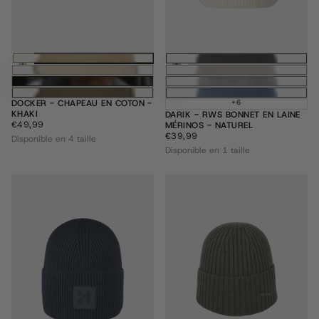
Choisissez des options
Ajouter au pani
DOCKER - CHAPEAU EN COTON -
+6
KHAKI
DARIK - RWS BONNET EN LAINE
€49,99
PRIX
€49,99
MÉRINOS - NATUREL
RÉGULIER
€39,99
PRIX
€39,99
Disponible en 4 taille
RÉGULIER
Disponible en 1 taille