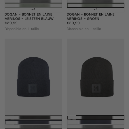
+4
+4
DOGAN - BONNET EN LAINE
DOGAN - BONNET EN LAINE
MÉRINOS - LEISTEEN BLAUW
MÉRINOS - GROEN
€29,99
PRIX
€29,99
PRIX
€29,99
€29,99
RÉGULIER
RÉGULIER
Disponible en 1 taille
Disponible en 1 taille
Ajouter au panier
Ajouter au pani