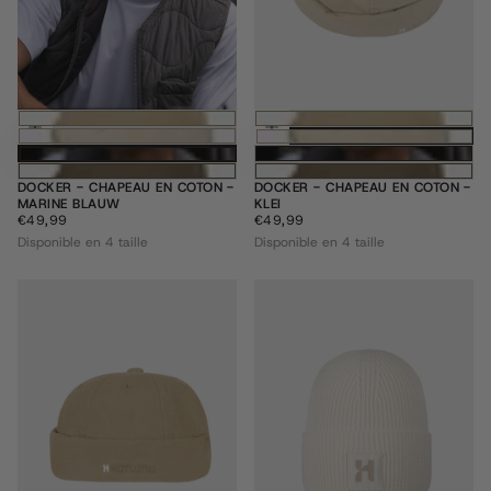
Choisissez des options
Choisissez des
DOCKER - CHAPEAU EN COTON -
DOCKER - CHAPEAU EN COTON -
MARINE BLAUW
KLEI
€49,99
PRIX
€49,99
PRIX
€49,99
€49,99
RÉGULIER
RÉGULIER
Disponible en 4 taille
Disponible en 4 taille