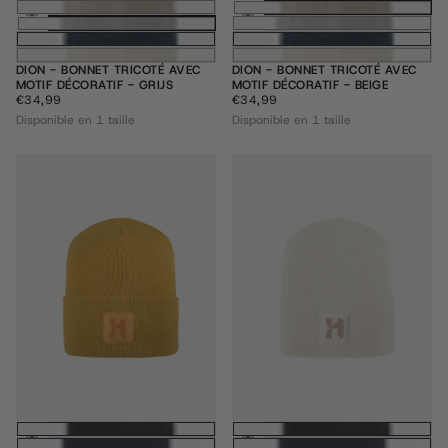
Ajouter au panier
Ajouter au pani
DION - BONNET TRICOTÉ AVEC
DION - BONNET TRICOTÉ AVEC
MOTIF DÉCORATIF - GRIJS
MOTIF DÉCORATIF - BEIGE
€34,99
PRIX
€34,99
PRIX
€34,99
€34,99
RÉGULIER
RÉGULIER
Disponible en 1 taille
Disponible en 1 taille
Ajouter au panier
Ajouter au pani