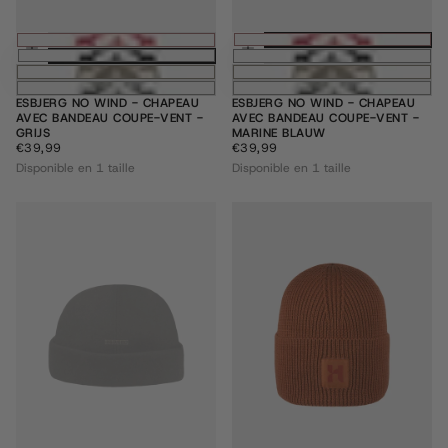
Ajouter au panier
Ajouter au pani
ESBJERG NO WIND - CHAPEAU
ESBJERG NO WIND - CHAPEAU
AVEC BANDEAU COUPE-VENT -
AVEC BANDEAU COUPE-VENT -
GRIJS
MARINE BLAUW
€39,99
PRIX
€39,99
PRIX
€39,99
€39,99
RÉGULIER
RÉGULIER
Disponible en 1 taille
Disponible en 1 taille