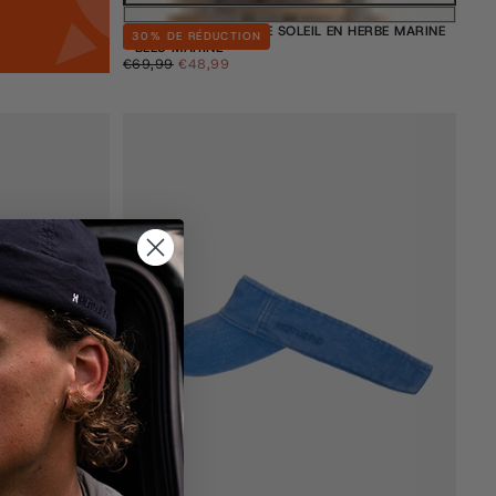
 rapide est
BODINE - CHAPEAU DE SOLEIL EN HERBE MARINE
30
% DE RÉDUCTION
- BLEU MARINE
€48,99
PRIX
PRIX
€69,99
€48,99
ment vide
RÉGULIER
MINIMUM
ncore été sélectionné.