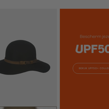
NIMUM
RÉGULIER
MINIMUM
BEKIJK UPF50+ COLLE