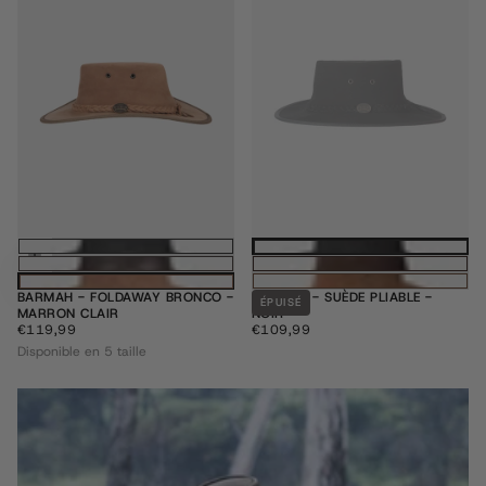
Choisissez des options
BARMAH - FOLDAWAY BRONCO -
BARMAH - SUÈDE PLIABLE -
ÉPUISÉ
MARRON CLAIR
NOIR
€119,99
PRIX
€109,99
PRIX
€119,99
€109,99
RÉGULIER
RÉGULIER
Disponible en 5 taille