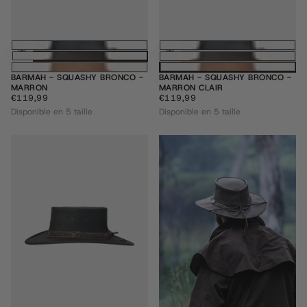
Choisissez des options
Choisissez des
BARMAH - SQUASHY BRONCO -
BARMAH - SQUASHY BRONCO -
MARRON
MARRON CLAIR
€119,99
PRIX
€119,99
PRIX
€119,99
€119,99
RÉGULIER
RÉGULIER
Disponible en 5 taille
Disponible en 5 taille