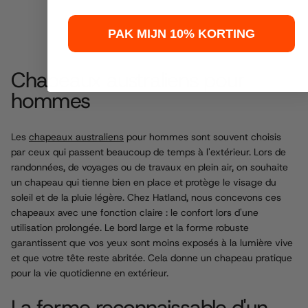
PAK MIJN 10% KORTING
LIRE
Chapeaux australiens pour
PLUS
hommes
Les
chapeaux australiens
pour hommes sont souvent choisis
par ceux qui passent beaucoup de temps à l'extérieur. Lors de
randonnées, de voyages ou de travaux en plein air, on souhaite
un chapeau qui tienne bien en place et protège le visage du
soleil et de la pluie légère. Chez Hatland, nous concevons ces
chapeaux avec une fonction claire : le confort lors d'une
utilisation prolongée. Le bord large et la forme robuste
garantissent que vos yeux sont moins exposés à la lumière vive
et que votre tête reste abritée. Cela donne un chapeau pratique
pour la vie quotidienne en extérieur.
La forme reconnaissable d'un