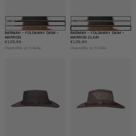
Choisissez des options
Choisissez des
BARMAH - FOLDAWAY DAIM -
BARMAH - FOLDAWAY DAIM -
MARRON
MARRON CLAIR
€109,99
PRIX
€109,99
PRIX
€109,99
€109,99
RÉGULIER
RÉGULIER
Disponible en 5 taille
Disponible en 5 taille