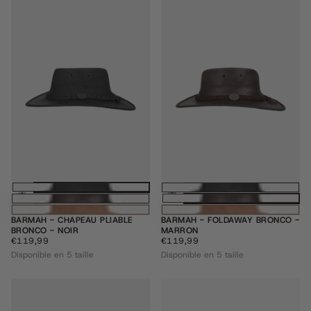
Choisissez des options
Choisissez des
BARMAH - CHAPEAU PLIABLE
BARMAH - FOLDAWAY BRONCO -
BRONCO - NOIR
MARRON
€119,99
PRIX
€119,99
PRIX
€119,99
€119,99
RÉGULIER
RÉGULIER
Disponible en 5 taille
Disponible en 5 taille