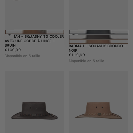
Choisissez des options
Choisissez des
BARMAH - SQUASHY T3 COOLER
AVEC UNE CORDE À LINGE -
BRUIN
BARMAH - SQUASHY BRONCO -
€109,99
PRIX
€109,99
NOIR
RÉGULIER
€119,99
PRIX
€119,99
Disponible en 5 taille
RÉGULIER
Disponible en 5 taille