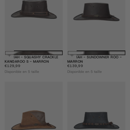
Choisissez des options
Choisissez des
BARMAH - SQUASHY CRACKLE
BARMAH - SUNDOWNER ROO -
KANGAROO S - MARRON
MARRON
€129,99
PRIX
€139,99
PRIX
€129,99
€139,99
RÉGULIER
RÉGULIER
Disponible en 5 taille
Disponible en 5 taille