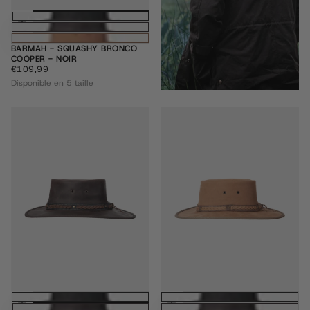
Choisissez des options
BARMAH - SQUASHY BRONCO
COOPER - NOIR
€109,99
PRIX
€109,99
RÉGULIER
Disponible en 5 taille
Choisissez des options
Choisissez des