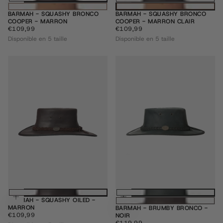
BARMAH - SQUASHY BRONCO
BARMAH - SQUASHY BRONCO
COOPER - MARRON
COOPER - MARRON CLAIR
€109,99
PRIX
€109,99
PRIX
€109,99
€109,99
RÉGULIER
RÉGULIER
Disponible en 5 taille
Disponible en 5 taille
Choisissez des options
Choisissez des
BARMAH - SQUASHY OILED -
MARRON
BARMAH - BRUMBY BRONCO -
€109,99
PRIX
€109,99
NOIR
RÉGULIER
€119,99
PRIX
€119,99