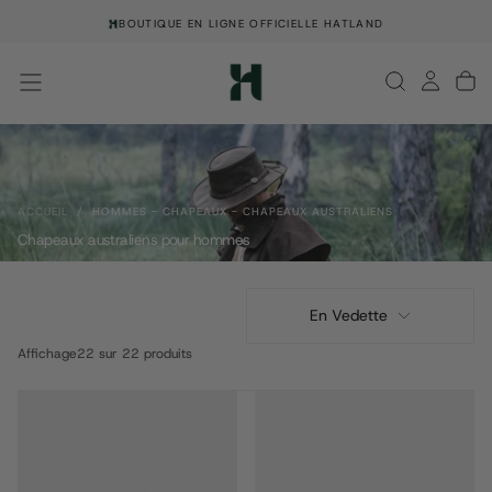
PASSER
BOUTIQUE EN LIGNE OFFICIELLE HATLAND
AU
CONTENU
ACCUEIL
/
HOMMES - CHAPEAUX - CHAPEAUX AUSTRALIENS
Chapeaux australiens pour hommes
En Vedette
Affichage
22 sur 22 produits