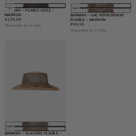
Choisissez des options
Choisissez des
BARMAH - PLIABLE HUILÉ -
MARRON
BARMAH - SAC RÉFRIGÉRANT
€109,99
PRIX
€109,99
PLIABLE - MARRON
RÉGULIER
€99,99
PRIX
€99,99
Disponible en 5 taille
RÉGULIER
Disponible en 5 taille
Choisissez des options
BARMAH - GLACIÈRE PLIABLE -