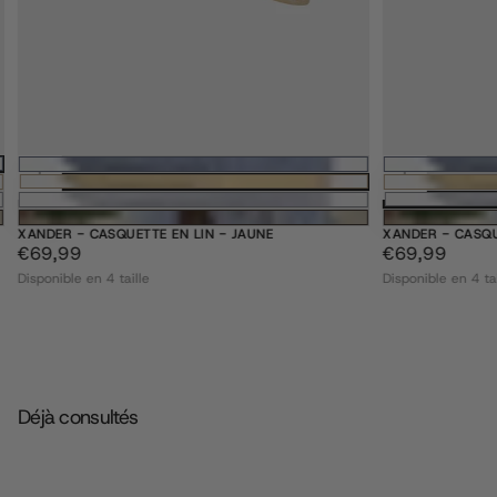
Choisissez des options
XANDER - CASQUETTE EN LIN - JAUNE
XANDER - CASQU
€69,99
PRIX
€69,99
PRIX
€69,99
€69,99
RÉGULIER
RÉGULIER
Disponible en 4 taille
Disponible en 4 tai
Déjà consultés