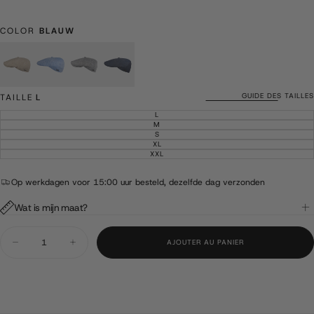
régulier
COLOR
BLAUW
Beige
Blauw
Grijs
Marine
blauw
GUIDE DES TAILLES
TAILLE
L
L
VARIANTE
ÉPUISÉE
M
VARIANTE
OU
ÉPUISÉE
S
VARIANTE
INDISPONIBLE
OU
ÉPUISÉE
XL
VARIANTE
INDISPONIBLE
OU
ÉPUISÉE
XXL
VARIANTE
INDISPONIBLE
OU
ÉPUISÉE
INDISPONIBLE
OU
INDISPONIBLE
Op werkdagen voor 15:00 uur besteld, dezelfde dag verzonden
Wat is mijn maat?
Quantité
AJOUTER AU PANIER
Diminuer
Augmenter
la
la
quantité
quantité
pour
pour
Yaro
Yaro
-
-
Casquette
Casquette