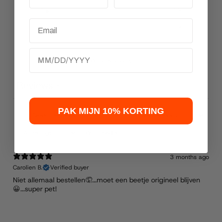
2
0
%
Email
1
0
%
Birthday
Write a review
Reviews
1
PAK MIJN 10% KORTING
With media
3 months ago
Carolien B.
Verified buyer
Niet allemaal bestellen🤦...moet een beetje origineel blijven
😀...super pet!