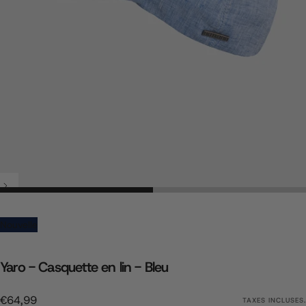
Nouvelle
Yaro - Casquette en lin - Bleu
€64,99
Prix
€64,99
TAXES INCLUSES.