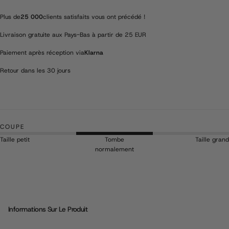
en
en
lin
lin
Plus de
25 000
clients satisfaits vous ont précédé !
-
-
Bleu
Bleu
Livraison gratuite aux Pays-Bas à partir de 25 EUR
Paiement après réception via
Klarna
Retour dans les 30 jours
COUPE
Taille petit
Tombe
Taille grand
normalement
Informations Sur Le Produit